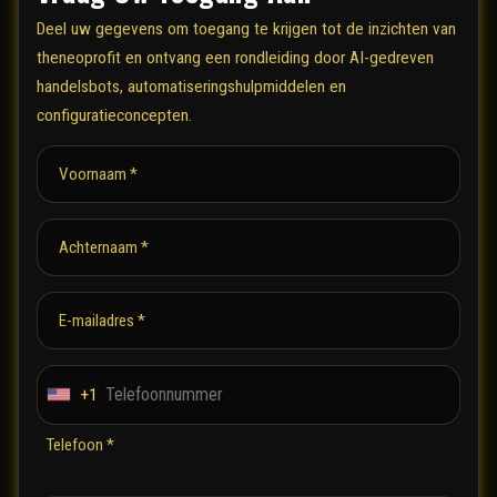
Deel uw gegevens om toegang te krijgen tot de inzichten van
theneoprofit en ontvang een rondleiding door AI-gedreven
handelsbots, automatiseringshulpmiddelen en
configuratieconcepten.
Voornaam *
Achternaam *
E-mailadres *
+1
U
n
Telefoon *
i
t