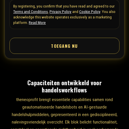
e
By registering, you confirm that you have read and agreed to our
Terms and Conditions
,
Privacy Policy
and
Cookie Policy
. You also
d
acknowledge this website operates exclusively as a marketing
S
platform.
Read More
t
a
t
TOEGANG NU
e
s
+
1
Capaciteiten ontwikkeld voor
handelsworkflows
theneoprofit brengt essentiële capabilities samen rond
geautomatiseerde handelsbots en AI-gestuurde
handelshulpmiddelen, gepresenteerd in een gedisciplineerd,
nalevingsvriendelijk overzicht. Elk blok belicht functionaliteit,