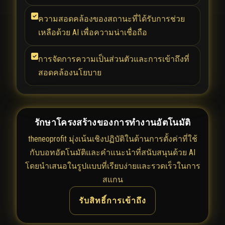
ความสอดคล้องของสถานะที่ได้รับการช่วย
เหลือด้วย AI เพื่อความน่าเชื่อถือ
การจัดการความเป็นส่วนตัวและการเข้าถึงที่
สอดคล้องนโยบาย
รักษาโครงสร้างของการทำงานอัตโนมัติ
theneoprofit มุ่งเน้นเชิงปฏิบัติในด้านการตั้งค่าที่ใช้
กับบอทอัตโนมัติและคำแนะนำที่สนับสนุนด้วย AI
โดยนำเสนอในรูปแบบที่เรียบง่ายและรวดเร็วในการ
สแกน
รับสิทธิ์การเข้าถึง