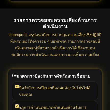
รายการตรวจสอบความเสี่ยงด้านการ
ดำเนินงาน
theneoprofit สรุปแนวคิดการควบคุมความเสี่ยงเชิงปฏิบัติ
ที่เทรดเดอร์ตั้งค่ารอบ ๆ บอทเทรด รายการตรวจสอบนี้
เน้นหมวดหมู่ที่สามารถดำเนินการได้ ซึ่งควบคุม
พฤติกรรมการดำเนินงานและการมองเห็นความเสี่ยง
มาตรการป้องกันการดำเนินการซื้อขาย
ขีดจำกัดการเปิดเผยที่สอดคล้องกับโปรไฟล์
ของคุณ
กฎการกำหนดขนาดตำแหน่งสำหรับการ