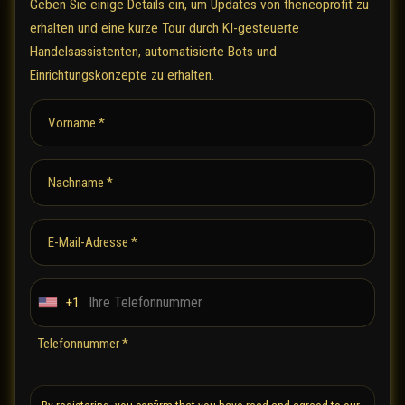
Geben Sie einige Details ein, um Updates von theneoprofit zu
erhalten und eine kurze Tour durch KI-gesteuerte
Handelsassistenten, automatisierte Bots und
Einrichtungskonzepte zu erhalten.
Vorname *
Nachname *
E-Mail-Adresse *
+1
U
n
Telefonnummer *
i
t
e
By registering, you confirm that you have read and agreed to our