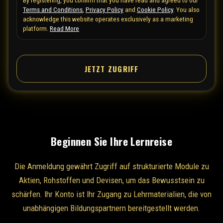
Terms and Conditions
,
Privacy Policy
and
Cookie Policy
. You also
d
acknowledge this website operates exclusively as a marketing
S
platform.
Read More
t
a
t
JETZT ZUGRIFF
e
s
+
1
Beginnen Sie Ihre Lernreise
Die Anmeldung gewährt Zugriff auf strukturierte Module zu
Aktien, Rohstoffen und Devisen, um das Bewusstsein zu
schärfen. Ihr Konto ist Ihr Zugang zu Lehrmaterialien, die von
unabhängigen Bildungspartnern bereitgestellt werden.